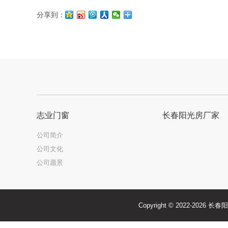
分享到：
志业门窗
长春阳光房厂家
公司简介
公司文化
公司愿景
Copyright © 2022-