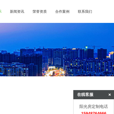
示
新闻资讯
荣誉资质
合作案例
联系我们
在线客服
阳光房定制电话
15948764666