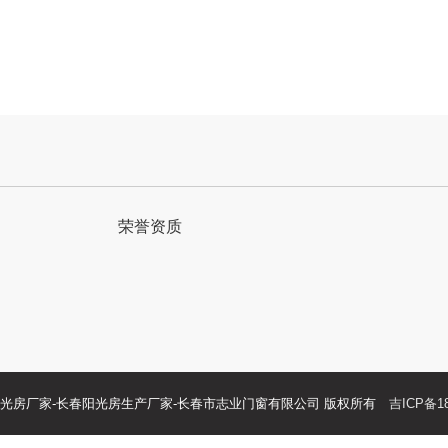
荣誉资质
2026 长春阳光房厂家-长春阳光房生产厂家-长春市志业门窗有限公司 版权所有
吉ICP备18