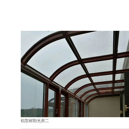
铝型材阳光房二